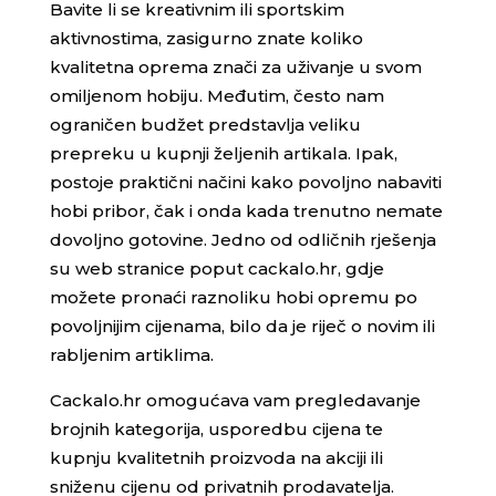
Bavite li se kreativnim ili sportskim
aktivnostima, zasigurno znate koliko
kvalitetna oprema znači za uživanje u svom
omiljenom hobiju. Međutim, često nam
ograničen budžet predstavlja veliku
prepreku u kupnji željenih artikala. Ipak,
postoje praktični načini kako povoljno nabaviti
hobi pribor, čak i onda kada trenutno nemate
dovoljno gotovine. Jedno od odličnih rješenja
su web stranice poput cackalo.hr, gdje
možete pronaći raznoliku hobi opremu po
povoljnijim cijenama, bilo da je riječ o novim ili
rabljenim artiklima.
Cackalo.hr omogućava vam pregledavanje
brojnih kategorija, usporedbu cijena te
kupnju kvalitetnih proizvoda na akciji ili
sniženu cijenu od privatnih prodavatelja.