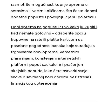
razmotrite mogućnost kupnje opreme u
setovima ili većim količinama, što često donosi
dodatne popuste i povoljniju cijenu po artiklu.
Hobi oprema na popustu? Evo kako ju kupiti i
kad nemate gotovinu
– odaberite opciju
kupovine na rate ili platite karticom uz
posebne pogodnosti banaka koje surađuju s
trgovinama hobi opreme. Pametnim
planiranjem, korištenjem internetskih
platformi poput cackalo.hr i praćenjem
akcijskih ponuda, lako ćete ostvariti svoje
snove o savršenoj hobi opremi, bez stresa i
financijskog opterećenja.