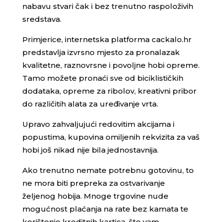
nabavu stvari čak i bez trenutno raspoloživih
sredstava.
Primjerice, internetska platforma cackalo.hr
predstavlja izvrsno mjesto za pronalazak
kvalitetne, raznovrsne i povoljne hobi opreme.
Tamo možete pronaći sve od biciklističkih
dodataka, opreme za ribolov, kreativni pribor
do različitih alata za uređivanje vrta.
Upravo zahvaljujući redovitim akcijama i
popustima, kupovina omiljenih rekvizita za vaš
hobi još nikad nije bila jednostavnija.
Ako trenutno nemate potrebnu gotovinu, to
ne mora biti prepreka za ostvarivanje
željenog hobija. Mnoge trgovine nude
mogućnost plaćanja na rate bez kamata te
korištenje kreditnih kartica, što vam