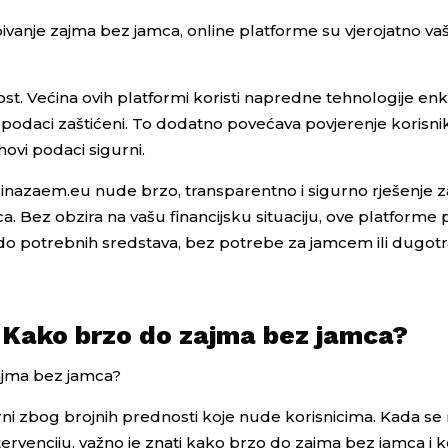
bivanje zajma bez jamca, online platforme su vjerojatno vaš
ost. Većina ovih platformi koristi napredne tehnologije enk
ski podaci zaštićeni. To dodatno povećava povjerenje korisni
hovi podaci sigurni.
inazaem.eu nude brzo, transparentno i sigurno rješenje z
. Bez obzira na vašu financijsku situaciju, ove platforme 
 do potrebnih sredstava, bez potrebe za jamcem ili dugot
: Kako brzo do zajma bez jamca?
zajma bez jamca?
rni zbog brojnih prednosti koje nude korisnicima. Kada se
 intervenciju, važno je znati kako brzo do zajma bez jamca i 