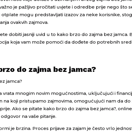
 važno je pažljivo pročitati uvjete i odredbe prije nego što 
i otplate mogu predstavljati izazov za neke korisnike, stog
manja ovakvih zajmova.
te dobiti jasniji uvid u to kako brzo do zajma bez jamca. 
ji opcija koja vam može pomoći da dođete do potrebnih sre
brzo do zajma bez jamca?
bez jamca?
ila vrata mnogim novim mogućnostima, uključujući i financi
čin na koji pristupamo zajmovima, omogućujući nam da do
prije. Ako se pitate kako brzo do zajma bez jamca?, onlin
odgovor na vaše pitanje.
ormi je brzina. Proces prijave za zajam je često vrlo jedno