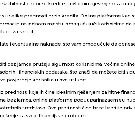
fleksibilnost čini brze kredite privlačnim rješenjem za mno
 su velike prednosti brzih kredita. Online platforme kao š
ormacije na jednom mjestu, omogućujući korisnicima da j
luče za kredit.
plate i eventualne naknade, što vam omogućuje da dones
rediti bez jamca pružaju sigurnost korisnicima. Većina onlin
sobnih i financijskih podataka, što znači da možete biti sig
va povjerenje korisnika u ove usluge.
z prednosti koje ih čine idealnim rješenjem za hitne financ
jma bez jamca, online platforme poput parinazaem.eu nud
 potrebnih sredstava. Ove prednosti čine brze kredite priv
rješenje za svoje financijske probleme.