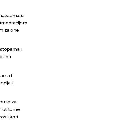
rinazaem.eu,
kumentacijom
em za one
 stopama i
iranu
bama i
cije i
erije za
prot tome,
rošli kod