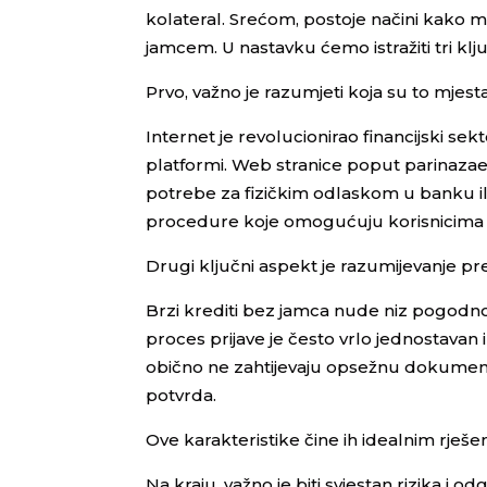
kolateral. Srećom, postoje načini kako 
jamcem. U nastavku ćemo istražiti tri kl
Prvo, važno je razumjeti koja su to mjes
Internet je revolucionirao financijski 
platformi. Web stranice poput parinaza
potrebe za fizičkim odlaskom u banku ili
procedure koje omogućuju korisnicima 
Drugi ključni aspekt je razumijevanje pre
Brzi krediti bez jamca nude niz pogodnos
proces prijave je često vrlo jednostavan 
obično ne zahtijevaju opsežnu dokumenta
potvrda.
Ove karakteristike čine ih idealnim rješ
Na kraju, važno je biti svjestan rizika i