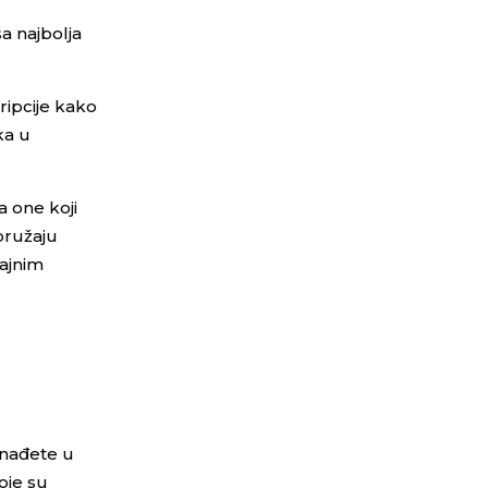
a najbolja
ripcije kako
ka u
a one koji
pružaju
rajnim
 nađete u
koje su