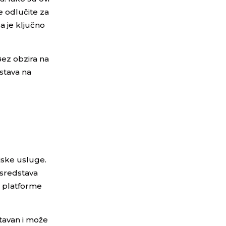
se odlučite za
a je ključno
Bez obzira na
dstava na
jske usluge.
 sredstava
e platforme
stavan i može