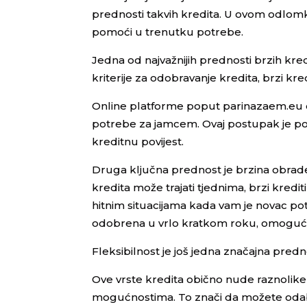
prednosti takvih kredita. U ovom odlomk
pomoći u trenutku potrebe.
Jedna od najvažnijih prednosti brzih kre
kriterije za odobravanje kredita, brzi kred
Online platforme poput parinazaem.eu o
potrebe za jamcem. Ovaj postupak je pos
kreditnu povijest.
Druga ključna prednost je brzina obrade
kredita može trajati tjednima, brzi kred
hitnim situacijama kada vam je novac pot
odobrena u vrlo kratkom roku, omoguću
Fleksibilnost je još jedna značajna predn
Ove vrste kredita obično nude raznolike 
mogućnostima. To znači da možete odabr