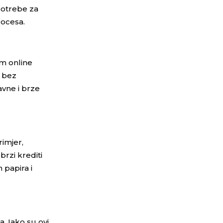
potrebe za
rocesa.
em online
m bez
avne i brze
rimjer,
brzi krediti
 papira i
. Iako su ovi