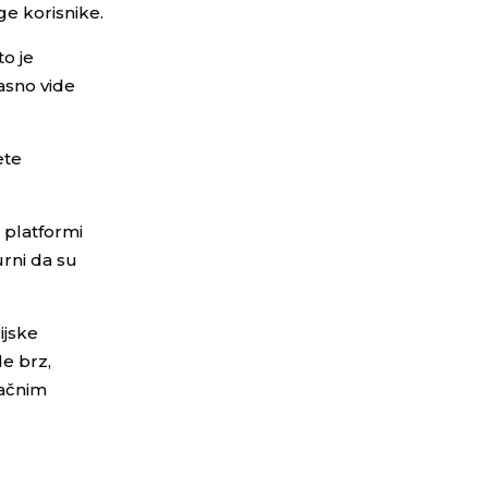
ge korisnike.
to je
asno vide
ete
e platformi
urni da su
ijske
e brz,
lačnim