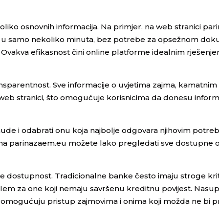
koliko osnovnih informacija. Na primjer, na web stranici pa
jam u samo nekoliko minuta, bez potrebe za opsežnom do
 Ovakva efikasnost čini online platforme idealnim rješenj
ansparentnost. Sve informacije o uvjetima zajma, kamatnim
web stranici, što omogućuje korisnicima da donesu inform
nude i odabrati onu koja najbolje odgovara njihovim potre
 na parinazaem.eu možete lako pregledati sve dostupne op
je dostupnost. Tradicionalne banke često imaju stroge krit
lem za one koji nemaju savršenu kreditnu povijest. Nasu
 i omogućuju pristup zajmovima i onima koji možda ne bi p