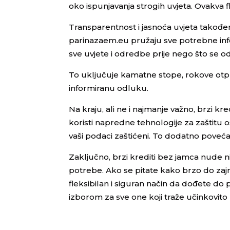
oko ispunjavanja strogih uvjeta. Ovakva 
Transparentnost i jasnoća uvjeta također
parinazaem.eu pružaju sve potrebne inf
sve uvjete i odredbe prije nego što se od
To uključuje kamatne stope, rokove ot
informiranu odluku.
Na kraju, ali ne i najmanje važno, brzi k
koristi napredne tehnologije za zaštitu o
vaši podaci zaštićeni. To dodatno poveća
Zaključno, brzi krediti bez jamca nude ni
potrebe. Ako se pitate kako brzo do za
fleksibilan i siguran način da dođete do
izborom za sve one koji traže učinkovito 