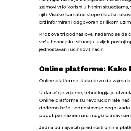
zajmovi vrlo korisni u hitnim situacijama,
njih. Visoke kamatne stope i kratki rokov
biti informiran i odgovoran prilikom uzi
Kroz ova tri podnaslova, nadamo se da će
vašu financijsku situaciju, uvijek posto
jednostavan i učinkovit način.
Online platforme: Kako 
Online platforme: Kako brzo do zajma 
U današnje vrijeme, tehnologija je otvor
Online platforme su revolucionirale na
dođemo brže i jednostavnije nego ikada 
poput parinazaem.eu mogu biti savršen 
Jedna od najvećih prednosti online platf