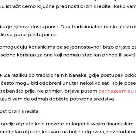
u istražit ćemo ključne prednosti brzih kredita i kako v
dita je njihova dostupnost. Dok tradicionalne banke često 
iti su puno pristupačniji.
mogućuju korisnicima da se jednostavno i brzo prijave z
ebno koristan za one koji nemaju stabilan prihod ili savr
. Za razliku od tradicionalnih banaka, gdje postupak odo
iti često mogu biti odobreni unutar nekoliko sati. To je po
reban što prije. Na primjer, prijava putem
parinazaem.eu
jući vam da odmah dobijete potrebna sredstva.
ost brzih kredita.
opcije otplate koje možete prilagoditi svojim financijskim
ati plan otplate koji vam najbolje odgovara, bez dodatn