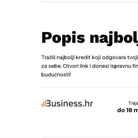
Popis najbol
Tražiš najbolji kredit koji odgovara tv
za sebe. Otvori link i donesi ispravnu f
budućnosti!
Traj
do 18 