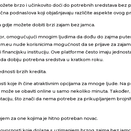
možete brzo i učinkovito doći do potrebnih sredstava bez 
jučna podnaslova koji objašnjavaju različite aspekte ovog p
ta gdje možete dobiti brzi zajam bez jamca.
sektor, omogućujući mnogim ljudima da dođu do zajma put
em.eu nude korisnicima mogućnost da se prijave za zaja
 financijsku instituciju. Ove platforme često imaju jednost
da dobiju potrebna sredstva u kratkom roku.
dnosti brzih kredita.
ti koje ih čine atraktivnim opcijama za mnoge ljude. Na p
i može se obaviti online u samo nekoliko minuta. Također, 
ciju, što znači da nema potrebe za prikupljanjem brojnih
enjem za one kojima je hitno potreban novac.
 odgovornosti koje dolaze s uzimanjem brzog zajma bez jamca