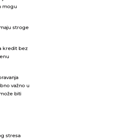
am mogu
imaju stroge
a kredit bez
šenu
bravanja
sebno važno u
može biti
og stresa