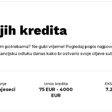
jih kredita
ojim potrebama? Ne gubi vrijeme! Pogledaj popis najpovolj
inancijsku odluku danas kako bi ostvario svoje ciljeve sut
anje
Iznos kredita
EKS
mjeseci
75 EUR - 4000
7.
EUR