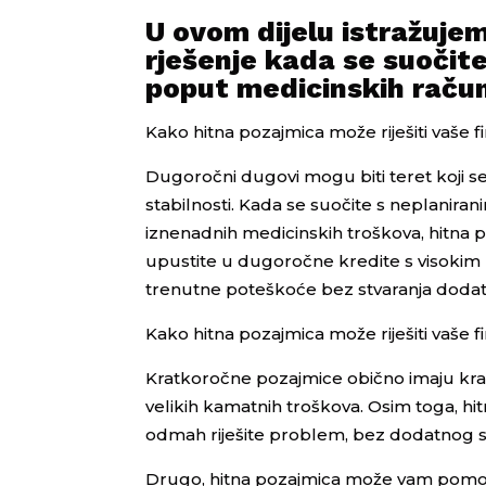
U ovom dijelu istražuje
rješenje kada se suočite
poput medicinskih račun
Kako hitna pozajmica može riješiti vaše
Dugoročni dugovi mogu biti teret koji se 
stabilnosti. Kada se suočite s neplaniran
iznenadnih medicinskih troškova, hitna 
upustite u dugoročne kredite s visoki
trenutne poteškoće bez stvaranja dodatn
Kako hitna pozajmica može riješiti vaše
Kratkoročne pozajmice obično imaju kraće 
velikih kamatnih troškova. Osim toga, h
odmah riješite problem, bez dodatnog s
Drugo, hitna pozajmica može vam pomoći