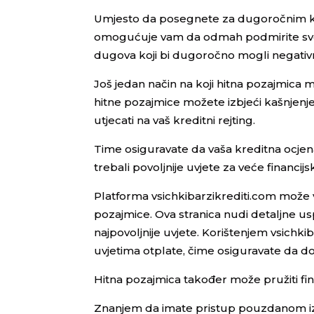
Umjesto da posegnete za dugoročnim k
omogućuje vam da odmah podmirite svoje 
dugova koji bi dugoročno mogli negativno
Još jedan način na koji hitna pozajmica
hitne pozajmice možete izbjeći kašnjenje
utjecati na vaš kreditni rejting.
Time osiguravate da vaša kreditna ocje
trebali povoljnije uvjete za veće financij
Platforma vsichkibarzikrediti.com može 
pozajmice. Ova stranica nudi detaljne 
najpovoljnije uvjete. Korištenjem vsichki
uvjetima otplate, čime osiguravate da d
Hitna pozajmica također može pružiti fin
Znanjem da imate pristup pouzdanom izv