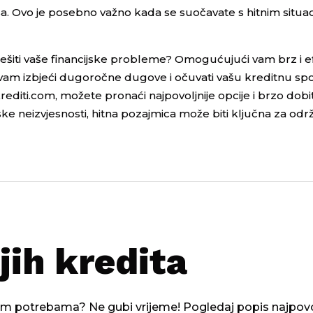
. Ovo je posebno važno kada se suočavate s hitnim situac
ješiti vaše financijske probleme? Omogućujući vam brz i e
am izbjeći dugoročne dugove i očuvati vašu kreditnu sp
editi.com, možete pronaći najpovoljnije opcije i brzo dobi
ske neizvjesnosti, hitna pozajmica može biti ključna za odr
jih kredita
ojim potrebama? Ne gubi vrijeme! Pogledaj popis najpovolj