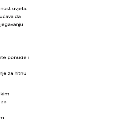
nost uvjeta.
gućava da
zbjegavanju
ite ponude i
nje za hitnu
skim
 za
im