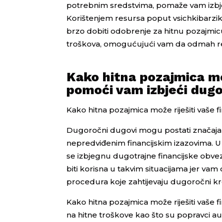
potrebnim sredstvima, pomaže vam izbj
Korištenjem resursa poput vsichkibarzikre
brzo dobiti odobrenje za hitnu pozajmic
troškova, omogućujući vam da odmah reag
Kako hitna pozajmica mož
pomoći vam izbjeći dug
Kako hitna pozajmica može riješiti vaše
Dugoročni dugovi mogu postati značajan 
nepredviđenim financijskim izazovima. 
se izbjegnu dugotrajne financijske obv
biti korisna u takvim situacijama jer va
procedura koje zahtijevaju dugoročni kre
Kako hitna pozajmica može riješiti vaše
na hitne troškove kao što su popravci aut