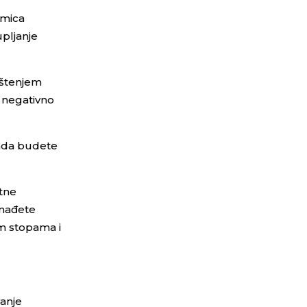
jmica
pljanje
ištenjem
e negativno
kada budete
itne
onađete
im stopama i
anje