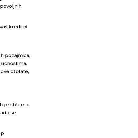
povoljnih
vaš kreditni
ih pozajmica,
gućnostima.
kove otplate,
nih problema,
kada se
up