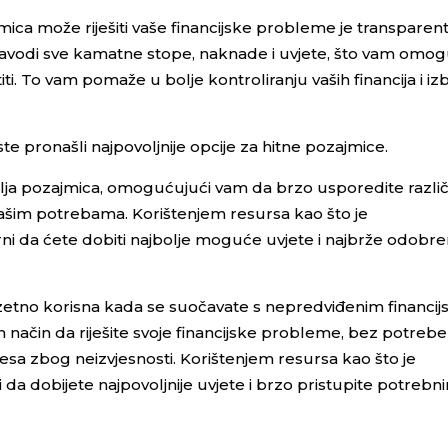
ica može riješiti vaše financijske probleme je transparent
 navodi sve kamatne stope, naknade i uvjete, što vam omo
i. To vam pomaže u bolje kontroliranju vaših financija i i
ste pronašli najpovoljnije opcije za hitne pozajmice.
elja pozajmica, omogućujući vam da brzo usporedite različ
ašim potrebama. Korištenjem resursa kao što je
urni da ćete dobiti najbolje moguće uvjete i najbrže odobre
uzetno korisna kada se suočavate s nepredviđenim financij
 način da riješite svoje financijske probleme, bez potrebe
sa zbog neizvjesnosti. Korištenjem resursa kao što je
i da dobijete najpovoljnije uvjete i brzo pristupite potrebn