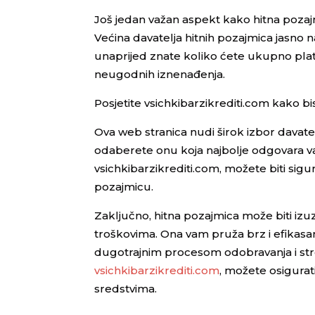
Još jedan važan aspekt kako hitna pozajm
Većina davatelja hitnih pozajmica jasno
unaprijed znate koliko ćete ukupno platit
neugodnih iznenađenja.
Posjetite vsichkibarzikrediti.com kako bi
Ova web stranica nudi širok izbor davat
odaberete onu koja najbolje odgovara v
vsichkibarzikrediti.com, možete biti sig
pozajmicu.
Zaključno, hitna pozajmica može biti iz
troškovima. Ona vam pruža brz i efikasan
dugotrajnim procesom odobravanja i stre
vsichkibarzikrediti.com
, možete osigurat
sredstvima.