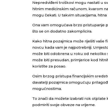
Nepredviđeni troškovi mogu nastati u sv
hitnim medicinskim računom, kvarom na 
mogu čekati. U takvim situacijama, hitna 
Ona vam omogućava brzo pristupanje potr
što se on dodatno zakomplicira.
Kako hitna pozajmica može riješiti vaše 
novcu kada vam je najpotrebniji. Umjest
može biti odobrena u roku od nekoliko sa
može biti presudan, primjerice kod hitn
koristite za posao.
Osim brzog pristupa financijskim sredstv
davatelji pozajmica omogućuju prilagođa
mogućnostima.
To znači da možete izabrati rok otplate
podmiriti svoje obveze na vrijeme.