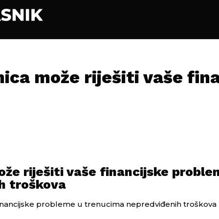
ica može riješiti vaše fin
že riješiti vaše financijske proble
h troškova
 financijske probleme u trenucima nepredviđenih troškova