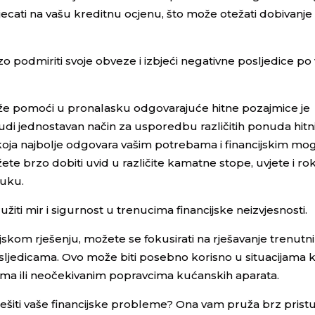
ecati na vašu kreditnu ocjenu, što može otežati dobivanje 
 podmiriti svoje obveze i izbjeći negativne posljedice po 
že pomoći u pronalasku odgovarajuće hitne pozajmice je
udi jednostavan način za usporedbu različitih ponuda hitn
ja najbolje odgovara vašim potrebama i financijskim mo
te brzo dobiti uvid u različite kamatne stope, uvjete i ro
luku.
iti mir i sigurnost u trenucima financijske neizvjesnosti.
skom rješenju, možete se fokusirati na rješavanje trenut
ljedicama. Ovo može biti posebno korisno u situacijama 
ima ili neočekivanim popravcima kućanskih aparata.
ješiti vaše financijske probleme? Ona vam pruža brz prist