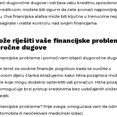
eći dugoročne dugove i održava vašu kreditnu sposobnos
diti.com, možete biti sigurni da ćete pronaći najpovoljnije
u. Ova financijska alatka može biti ključna u trenucima n
irate i vratite kontrolu nad svojim financijama.
e riješiti vaše financijske proble
oročne dugove
 financijske probleme i pomoći vam izbjeći dugoročne dug
teret za osobne financije, pogotovo kada se suočite s
U ovom dijelu članka istražujemo kako hitna pozajmica m
eze koje mogu dodatno opteretiti vaš proračun. Hitna poz
m omogućuje brzi pristup sredstvima bez uobičajenih slože
diti.
 financijske probleme? Prije svega, omogućava vam da od
omobila ili neočekivani medicinski izdaci.