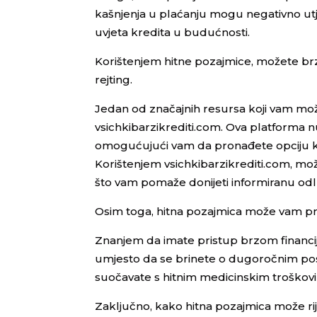
kašnjenja u plaćanju mogu negativno utj
uvjeta kredita u budućnosti.
Korištenjem hitne pozajmice, možete brzo
rejting.
Jedan od značajnih resursa koji vam mo
vsichkibarzikrediti.com. Ova platforma n
omogućujući vam da pronađete opciju ko
Korištenjem vsichkibarzikrediti.com, može
što vam pomaže donijeti informiranu od
Osim toga, hitna pozajmica može vam pruž
Znanjem da imate pristup brzom financij
umjesto da se brinete o dugoročnim pos
suočavate s hitnim medicinskim troškov
Zaključno, kako hitna pozajmica može ri