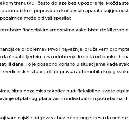
akom trenutku i često dolaze bez upozorenja. Možda ste s
automobilu ili popravkom kućanskih aparata koji jednos
pozajmica može biti vaš spasilac.
ebnim financijskim sredstvima kako biste riješili probl
financijske probleme? Prvo i najvažnije, pruža vam prompt
o da čekate tjednima na odobrenje kredita od banke, hitn
ti ili dana. To je posebno korisno u situacijama kada svak
ih medicinskih situacija ili popravka automobila kojeg sva
ima, hitna pozajmica također nudi fleksibilne uvjete otpla
vanje otplatnog plana vašim individualnim potrebama i fi
 koji vam najviše odgovara, bez dodatnog stresa da nećete