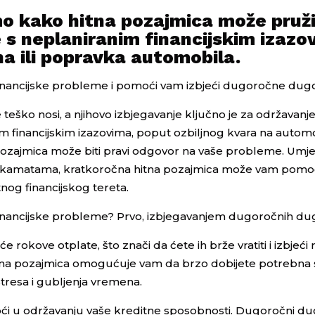
mo kako hitna pozajmica može pruži
 s neplaniranim financijskim izazo
a ili popravka automobila.
 financijske probleme i pomoći vam izbjeći dugoročne dug
teško nosi, a njihovo izbjegavanje ključno je za održavanje
im financijskim izazovima, poput ozbiljnog kvara na automob
pozajmica može biti pravi odgovor na vaše probleme. Umje
m kamatama, kratkoročna hitna pozajmica može vam pomoć
og financijskog tereta.
 financijske probleme? Prvo, izbjegavanjem dugoročnih du
rokove otplate, što znači da ćete ih brže vratiti i izbjeći
itna pozajmica omogućuje vam da brzo dobijete potrebna 
tresa i gubljenja vremena.
 u održavanju vaše kreditne sposobnosti. Dugoročni dug