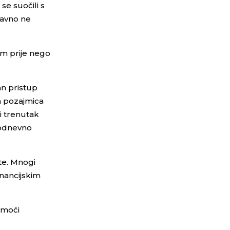
e suočili s
tavno ne
em prije nego
an pristup
a pozajmica
i trenutak
kodnevno
te. Mnogi
nancijskim
 moći