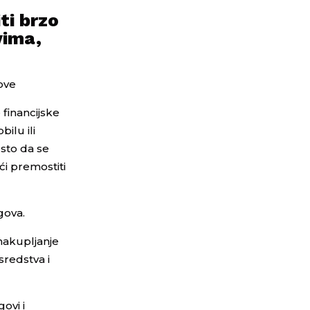
ti brzo
vima,
ove
 financijske
ilu ili
sto da se
i premostiti
gova.
 nakupljanje
sredstva i
ovi i