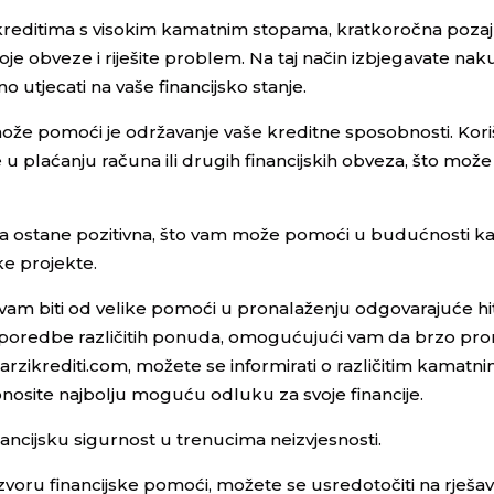
reditima s visokim kamatnim stopama, kratkoročna poza
obveze i riješite problem. Na taj način izbjegavate naku
 utjecati na vaše financijsko stanje.
 može pomoći je održavanje vaše kreditne sposobnosti. Kor
 u plaćanju računa ili drugih financijskih obveza, što mož
na ostane pozitivna, što vam može pomoći u budućnosti 
ske projekte.
vam biti od velike pomoći u pronalaženju odgovarajuće h
usporedbe različitih ponuda, omogućujući vam da brzo pr
barzikrediti.com, možete se informirati o različitim kamatn
onosite najbolju moguću odluku za svoje financije.
ancijsku sigurnost u trenucima neizvjesnosti.
oru financijske pomoći, možete se usredotočiti na rješav