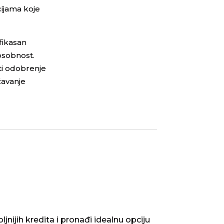
ijama koje
fikasan
osobnost.
ti odobrenje
žavanje
nijih kredita i pronađi idealnu opciju