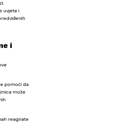
t.
 uvjete i
epredviđenih
me i
ove
ože pomoći da
ajmica može
nih
mah reagirate