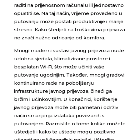
raditi na prijenosnom računalu ili jednostavno
opustiti se. Na taj način, vrijeme provedeno u
putovanju može postati produktivnije i manje
stresno. Kako štedjeti na troškovima prijevoza
ne znači nužno odricanje od komfora.
Mnogi moderni sustavi javnog prijevoza nude
udobna sjedala, klimatizirane prostore i
besplatan Wi-Fi, što može učiniti vaše
putovanje ugodnijim. Također, mnogi gradovi
kontinuirano rade na poboljšanju
infrastrukture javnog prijevoza, čineći ga
bržim i učinkovitijim. U konačnici, korištenje
javnog prijevoza može biti pametan i održiv
način smanjenja izdataka povezanih s
putovanjem. Razmislite o tome koliko možete
uštedjeti i kako te uštede mogu pozitivno
utjecati na vaš financijski položaj. Uštedite