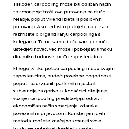
Također, carpooling može biti odličan način
za smanjenje troškova putovanja na duže
relacije, poput vikend izleta ili poslovnih
putovanja. Ako redovito putujete na posao,
razmislite o organiziranju carpoolinga s
kolegama. To ne samo da će vam pomoći
uštedjeti novac, već može i poboljšati timsku
dinamiku i odnose među zaposlenicima.
Mnoge tvrtke potiču carpooling među svojim
zaposlenicima, nudeći posebne pogodnosti
poput rezerviranih parkirnih mjesta ili
subvencija za gorivo. U konačnici, dijeljenje
vožnje i carpooling predstavljaju održiv i
ekonomičan način smanjenja izdataka
povezanih s prijevozom. Korištenjem ovih
metoda, možete značajno smanjiti svoje
troškove, poboljšati kvalitetu života i