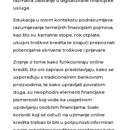
razmatra zadiranje u digitalizirane financijske
usluge.
Edukacija u ovom kontekstu podrazumijeva
razumijevanje temeljnih financijskih pojmova,
kao što su kamatne stope, rok otplate,
ukupni troškovi kredita te znajući prepoznati
potencijalne skrivene troškove i prijevare.
Znanje o tome kako funkcioniraju online
krediti, što oni zapravo predstavljaju, kako se
uspoređuju s tradicionalnim bankovnim
proizvodima, te kako upravljati povratom
duga, su neophodni elementi financijske
pismenosti koji vode ka uspješnom
upravljanju osobnim financijama. Svaki
korisnik koji se odluči na uzimanje online
kredita trebao bi biti u potpunosti informiran
o svim aspektima kreditnog aranžmana kako