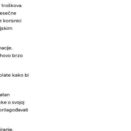
 troškova.
mjesečne
 korisnici
ijskim
acije,
jihovo brzo
tplate kako bi
vatan
ke o svojoj
 prilagođavati
ranje,