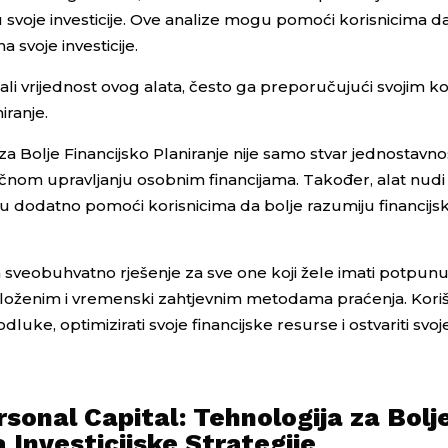
ju svoje investicije. Ove analize mogu pomoći korisnicima d
 svoje investicije.
li vrijednost ovog alata, često ga preporučujući svojim ko
iranje.
za Bolje Financijsko Planiranje nije samo stvar jednostavnos
ročnom upravljanju osobnim financijama. Također, alat nudi
u dodatno pomoći korisnicima da bolje razumiju financijska
a sveobuhvatno rješenje za sve one koji žele imati potpun
 složenim i vremenski zahtjevnim metodama praćenja. Kor
dluke, optimizirati svoje financijske resurse i ostvariti svoj
sonal Capital: Tehnologija za Bolj
a Investicijske Strategije