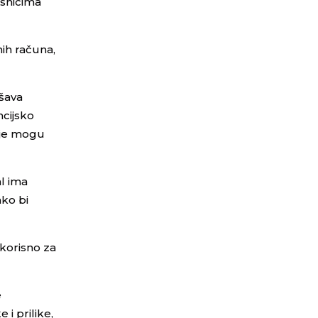
isnicima
ih računa,
kšava
ncijsko
dje mogu
al ima
ako bi
 korisno za
e
 i prilike,