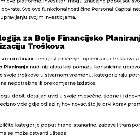
njem ove platforme, investitori mogu značajno poboljšati svo
rati povrate. Sve ove funkcionalnosti čine Personal Capital n
pravljanju svojim investicijama.
ogija za Bolje Financijsko Planiran
izaciju Troškova
sobnim financijama jest praćenje i optimizacija troškova, 
o Planiranje
nudi niz alata koji pomažu korisnicima uprav
e svoje troškove u stvarnom vremenu, kategoriziraju potro
 na nepotrebne ili prekomjerne izdatke.
mogu dobiti detaljan uvid u svoje mjesečne, tjedne ili dnev
izno vide gdje odlazi njihov novac, što je prvi korak pre
ličite kategorije poput hrane, stanarine, zabave i transpor
a se može ostvariti ušteda.