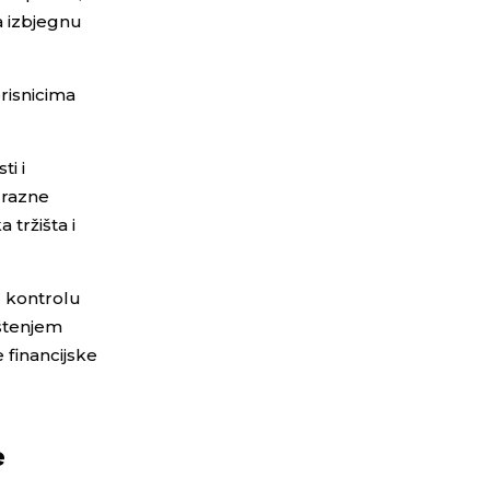
a izbjegnu
risnicima
ti i
 razne
 tržišta i
u kontrolu
ištenjem
e financijske
e