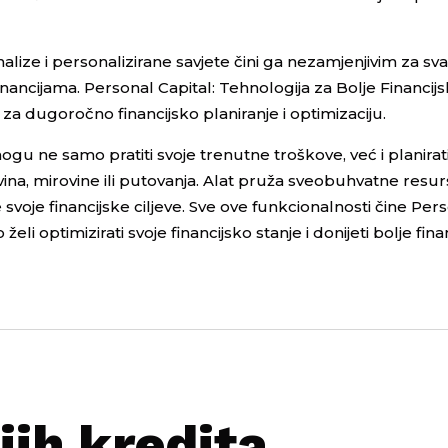
lize i personalizirane savjete čini ga nezamjenjivim za s
nancijama. Personal Capital: Tehnologija za Bolje Financijs
 za dugoročno financijsko planiranje i optimizaciju.
mogu ne samo pratiti svoje trenutne troškove, već i planir
ina, mirovine ili putovanja. Alat pruža sveobuhvatne resu
voje financijske ciljeve. Sve ove funkcionalnosti čine Pers
li optimizirati svoje financijsko stanje i donijeti bolje fina
jih kredita