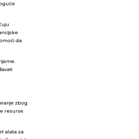
 moguće
ćuju
ancijske
 pomoći da
rijeme.
đavati
niranje zbog
ne resurse
et alata za