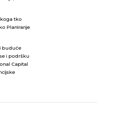
vakoga tko
ko Planiranje
ati buduće
rse i podršku
onal Capital
ncijske