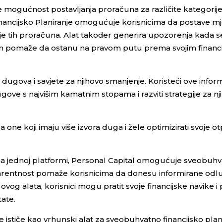
 mogućnost postavljanja proračuna za različite kategorije
Financijsko Planiranje omogućuje korisnicima da postave 
anje tih proračuna. Alat također generira upozorenja kada se
to im pomaže da ostanu na pravom putu prema svojim financ
dugova i savjete za njihovo smanjenje. Koristeći ove inform
dugove s najvišim kamatnim stopama i razviti strategije za n
one koji imaju više izvora duga i žele optimizirati svoje o
a na jednoj platformi, Personal Capital omogućuje sveobuh
sparentnost pomaže korisnicima da donesu informirane odlu
 ovog alata, korisnici mogu pratit svoje financijske navike i
tate.
 ističe kao vrhunski alat za sveobuhvatno financijsko plani