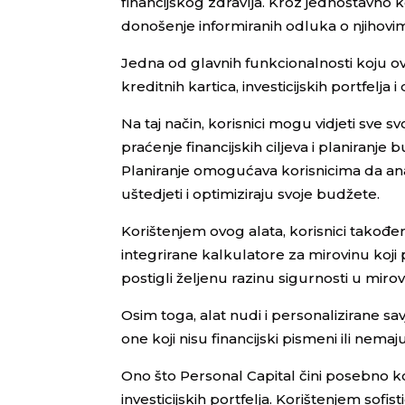
financijskog zdravlja. Kroz jednostavno ko
donošenje informiranih odluka o njihovim
Jedna od glavnih funkcionalnosti koju o
kreditnih kartica, investicijskih portfelja 
Na taj način, korisnici mogu vidjeti sve 
praćenje financijskih ciljeva i planiranje
Planiranje omogućava korisnicima da an
uštedjeti i optimiziraju svoje budžete.
Korištenjem ovog alata, korisnici takođe
integrirane kalkulatore za mirovinu koji
postigli željenu razinu sigurnosti u mirovi
Osim toga, alat nudi i personalizirane s
one koji nisu financijski pismeni ili nema
Ono što Personal Capital čini posebno k
investicijskih portfelja. Korištenjem sofist