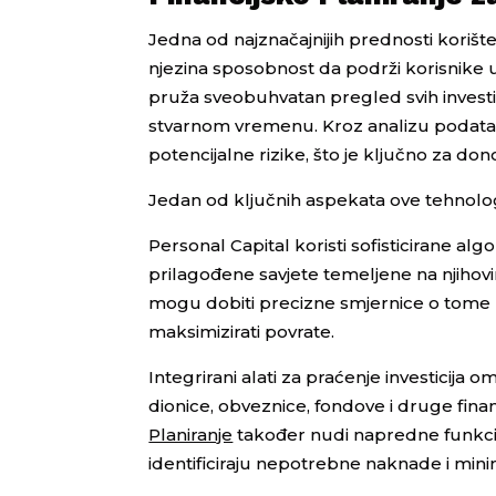
Jedna od najznačajnijih prednosti korište
njezina sposobnost da podrži korisnike u iz
pruža sveobuhvatan pregled svih investi
stvarnom vremenu. Kroz analizu podataka,
potencijalne rizike, što je ključno za don
Jedan od ključnih aspekata ove tehnologij
Personal Capital koristi sofisticirane alg
prilagođene savjete temeljene na njihovim 
mogu dobiti precizne smjernice o tome kako
maksimizirati povrate.
Integrirani alati za praćenje investicija
dionice, obveznice, fondove i druge fina
Planiranje
također nudi napredne funkcio
identificiraju nepotrebne naknade i minim