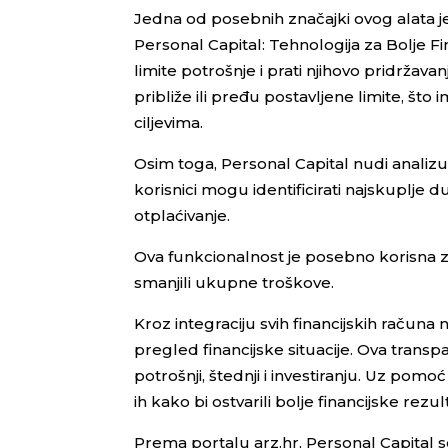
Jedna od posebnih značajki ovog alata je
Personal Capital: Tehnologija za Bolje 
limite potrošnje i prati njihovo pridržav
približe ili pređu postavljene limite, š
ciljevima.
Osim toga, Personal Capital nudi analizu 
korisnici mogu identificirati najskuplje 
otplaćivanje.
Ova funkcionalnost je posebno korisna za 
smanjili ukupne troškove.
Kroz integraciju svih financijskih račun
pregled financijske situacije. Ova tran
potrošnji, štednji i investiranju. Uz pomoć
ih kako bi ostvarili bolje financijske rezul
Prema portalu arz.hr, Personal Capital se