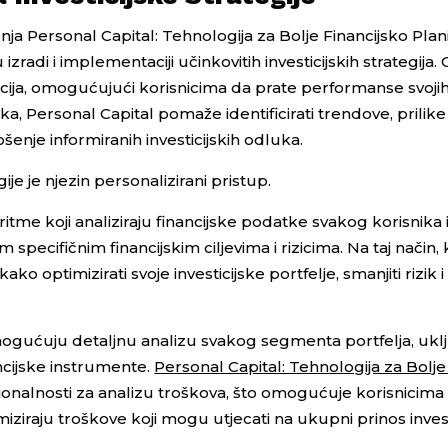
nja Personal Capital: Tehnologija za Bolje Financijsko Plani
radi i implementaciji učinkovitih investicijskih strategija. 
cija, omogućujući korisnicima da prate performanse svojih
 Personal Capital pomaže identificirati trendove, prilike 
ošenje informiranih investicijskih odluka.
e je njezin personalizirani pristup.
oritme koji analiziraju financijske podatke svakog korisnika 
specifičnim financijskim ciljevima i rizicima. Na taj način, k
 optimizirati svoje investicijske portfelje, smanjiti rizik i
 omogućuju detaljnu analizu svakog segmenta portfelja, ukl
ncijske instrumente.
Personal Capital: Tehnologija za Bolje
nalnosti za analizu troškova, što omogućuje korisnicima
iziraju troškove koji mogu utjecati na ukupni prinos investi