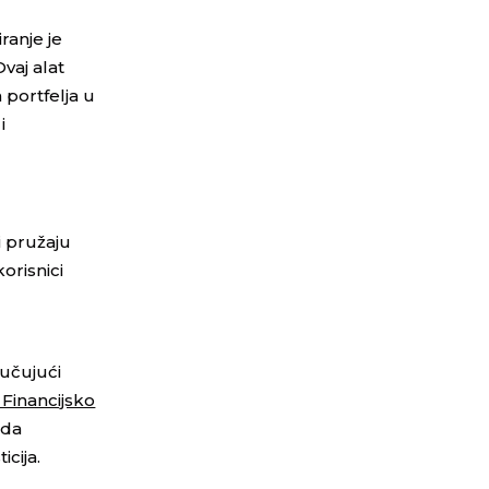
ranje je
Ovaj alat
 portfelja u
i
i pružaju
orisnici
jučujući
 Financijsko
 da
cija.