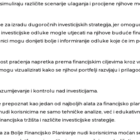
muliraju različite scenarije ulaganja i procijene njihove
e za izradu dugoročnih investicijskih strategija, jer omogu
e investicijske odluke mogle utjecati na njihove buduće fin
nici mogu donijeti bolje i informiranije odluke koje će im
t praćenja napretka prema financijskim ciljevima kroz v
mogu vizualizirati kako se njihovi portfelji razvijaju i prilago
umijevanje i kontrolu nad investicijama.
je prepoznat kao jedan od najboljih alata za financijsko pla
t nudi korisnicima ne samo tehničke analize, već i edukativ
cijska tržišta i različite investicijske strategije.
a za Bolje Financijsko Planiranje nudi korisnicima moćan s