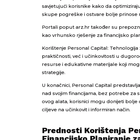
savjetujući korisnike kako da optimizira
skupe pogreške i ostvare bolje prinose na
Portali poput arz.hr također su prepozna
kao vrhunsko rješenje za financijsko plan
Korištenje Personal Capital: Tehnologija 
praktičnosti, već i učinkovitosti u dugo
resurse i edukativne materijale koji mog
strategije.
U konačnici, Personal Capital predstavlj
nad svojim financijama, bez potrebe za
ovog alata, korisnici mogu donijeti bolje o
ciljeve na učinkovit i informiran način.
Prednosti Korištenja Per
Financijsko Planiranje z