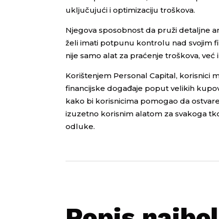
uključujući i optimizaciju troškova.
Njegova sposobnost da pruži detaljne ana
želi imati potpunu kontrolu nad svojim fi
nije samo alat za praćenje troškova, već i
Korištenjem Personal Capital, korisnici 
financijske događaje poput velikih kupov
kako bi korisnicima pomogao da ostvare s
izuzetno korisnim alatom za svakoga tko že
odluke.
Popis najbol