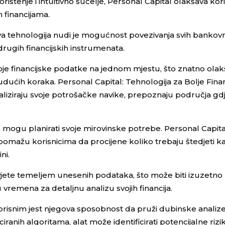
rištenje i intuitivno sučelje, Personal Capital olakšava kor
 financijama.
va tehnologija nudi je mogućnost povezivanja svih bankovn
i drugih financijskih instrumenata.
svoje financijske podatke na jednom mjestu, što znatno ola
 budućih koraka. Personal Capital: Tehnologija za Bolje Fina
aliziraju svoje potrošačke navike, prepoznaju područja g
r mogu planirati svoje mirovinske potrebe. Personal Capit
 pomažu korisnicima da procijene koliko trebaju štedjeti k
ni.
avjete temeljem unesenih podataka, što može biti izuzetno
ju vremena za detaljnu analizu svojih financija.
orisnim jest njegova sposobnost da pruži dubinske analiz
iciranih algoritama, alat može identificirati potencijalne rizike