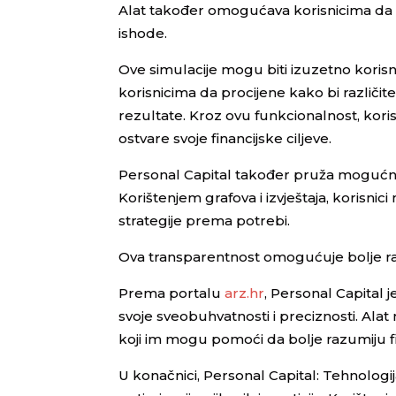
Alat također omogućava korisnicima da si
ishode.
Ove simulacije mogu biti izuzetno korisn
korisnicima da procijene kako bi različit
rezultate. Kroz ovu funkcionalnost, koris
ostvare svoje financijske ciljeve.
Personal Capital također pruža mogućnos
Korištenjem grafova i izvještaja, korisnici 
strategije prema potrebi.
Ova transparentnost omogućuje bolje raz
Prema portalu
arz.hr
, Personal Capital 
svoje sveobuhvatnosti i preciznosti. Ala
koji im mogu pomoći da bolje razumiju finan
U konačnici, Personal Capital: Tehnologij