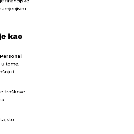
je financijske
ezamjenjivim
je kao
a
Personal
o u tome.
šnju i
ne troškove.
ma
ta, što