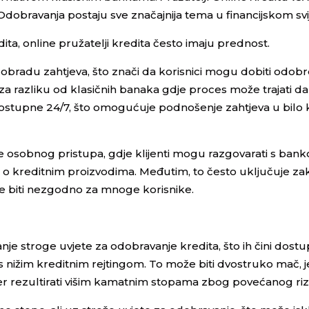
dobravanja postaju sve značajnija tema u financijskom svi
ta, online pružatelji kredita često imaju prednost.
obradu zahtjeva, što znači da korisnici mogu dobiti odobr
, za razliku od klasičnih banaka gdje proces može trajati da
dostupne 24/7, što omogućuje podnošenje zahtjeva u bilo k
e osobnog pristupa, gdje klijenti mogu razgovarati s ban
e o kreditnim proizvodima. Međutim, to često uključuje za
e biti nezgodno za mnoge korisnike.
nje stroge uvjete za odobravanje kredita, što ih čini dostu
 s nižim kreditnim rejtingom. To može biti dvostruko mač, j
r rezultirati višim kamatnim stopama zbog povećanog riz