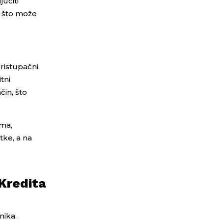
učiti
, što može
ristupačni,
itni
čin, što
ama,
tke, a na
 Kredita
nika.