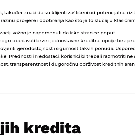
, također znači da su klijenti zaštićeni od potencijalno rizi
tu razinu provjere i odobrenja kao što je to slučaj u klasič
lizaciji, važno je napomenuti da iako stranice poput
ogu obećavati brze i jednostavne kreditne opcije bez pre
 provjeriti vjerodostojnost i sigurnost takvih ponuda. Uspore
ke: Prednosti i Nedostaci, korisnici bi trebali razmotriti n
gurnost, transparentnost i dugoročnu održivost kreditnih ar
jih kredita