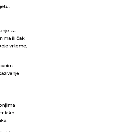
jetu.
enje za
nima ili čak
oje vrijeme,
kovnim
kazivanje
pnijima
er iako
ika.