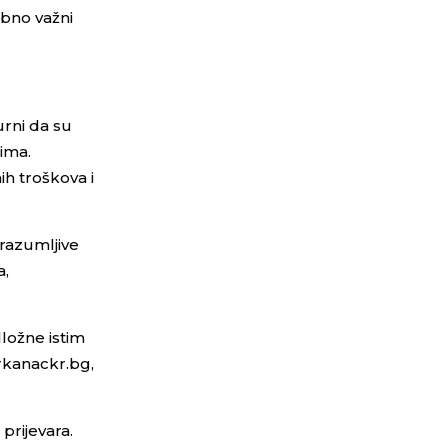
ebno važni
urni da su
rima.
h troškova i
 razumljive
a,
ložne istim
rkanackr.bg,
 prijevara.