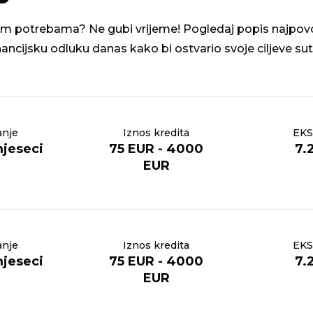
ojim potrebama? Ne gubi vrijeme! Pogledaj popis najpovolj
inancijsku odluku danas kako bi ostvario svoje ciljeve sut
anje
Iznos kredita
EKS
mjeseci
75 EUR - 4000
7.
EUR
anje
Iznos kredita
EKS
mjeseci
75 EUR - 4000
7.
EUR