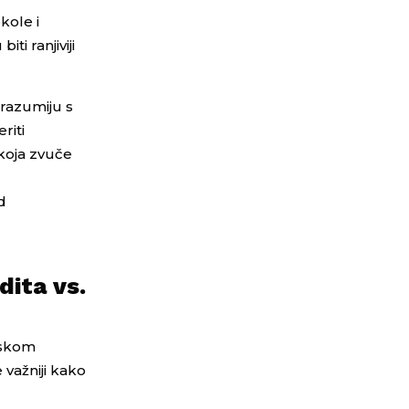
kole i
ti ranjiviji
 razumiju s
riti
 koja zvuče
d
dita vs.
ijskom
 važniji kako