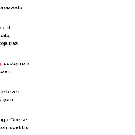
 proizvode
nuditi
dita,
oja traži
g
, postoji rizik
oženi
de brze i
išnjom
luga. One se
rokom spektru