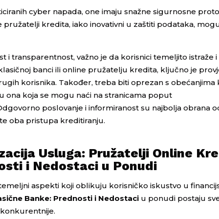
iciranih cyber napada, one imaju snažne sigurnosne proto
pružatelji kredita, iako inovativni u zaštiti podataka, mogu bi
i transparentnost, važno je da korisnici temeljito istraže i
lasičnoj banci ili online pružatelju kredita, ključno je provje
 drugih korisnika. Također, treba biti oprezan s obećanjima
to su ona koja se mogu naći na stranicama poput
dgovorno poslovanje i informiranost su najbolja obrana o
ate oba pristupa kreditiranju.
zacija Usluga: Pružatelji Online Kre
sti i Nedostaci u Ponudi
 temeljni aspekti koji oblikuju korisničko iskustvo u financ
Klasične Banke: Prednosti i Nedostaci
u ponudi postaju sve
e konkurentnije.