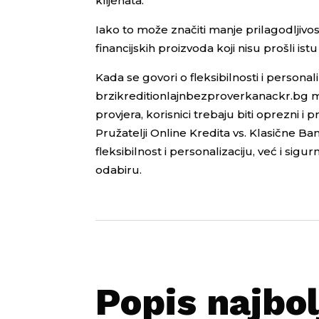
klijenata.
Iako to može značiti manje prilagodljivost
financijskih proizvoda koji nisu prošli is
Kada se govori o fleksibilnosti i persona
brzikreditionlajnbezproverkanackr.bg m
provjera, korisnici trebaju biti oprezni i
Pružatelji Online Kredita vs. Klasične Ban
fleksibilnost i personalizaciju, već i si
odabiru.
Popis najbol