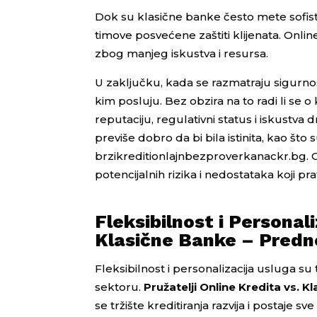
Dok su klasične banke često mete sofist
timove posvećene zaštiti klijenata. Online 
zbog manjeg iskustva i resursa.
U zaključku, kada se razmatraju sigurnost 
kim posluju. Bez obzira na to radi li se o k
reputaciju, regulativni status i iskustva
previše dobro da bi bila istinita, kao š
brzikreditionlajnbezproverkanackr.bg. O
potencijalnih rizika i nedostataka koji pr
Fleksibilnost i Personali
Klasične Banke – Predno
Fleksibilnost i personalizacija usluga su
sektoru.
Pružatelji Online Kredita vs. 
se tržište kreditiranja razvija i postaje sv