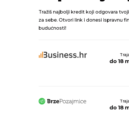
Tražiš najbolji kredit koji odgovara tv
za sebe. Otvori link i donesi ispravnu f
budućnosti!
Traj
do 18 
Traj
do 18 