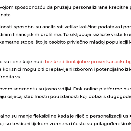
ču svojom sposobnošću da pružaju personalizirane kreditne
nata.
osti, sposobni su analizirati velike količine podataka i po
nim financijskim profilima. To uključuje različite vrste kre
 kamatne stope, što je osobito privlačno mlađoj populaciji k
to su i one koje nudi
brzikreditionlajnbezproverkanackr.b
korisnici mogu biti preplavljeni izborom i potencijalno izl
redita vs.
 ovom segmentu su jasno vidljivi. Dok online platforme nu
aju osjećaj stabilnosti i pouzdanosti koji dolazi s dugogod
alno su manje fleksibilne kada je riječ o personalizaciji us
oji su testirani tijekom vremena i često su prilagođeni ši