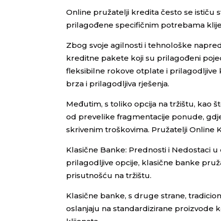
Online pružatelji kredita često se isti
prilagođene specifičnim potrebama klije
Zbog svoje agilnosti i tehnološke napredn
kreditne pakete koji su prilagođeni pojedi
fleksibilne rokove otplate i prilagodljive
brza i prilagodljiva rješenja.
Međutim, s toliko opcija na tržištu, kao š
od prevelike fragmentacije ponude, gdje 
skrivenim troškovima. Pružatelji Online K
Klasične Banke: Prednosti i Nedostaci u
prilagodljive opcije, klasične banke pruž
prisutnošću na tržištu.
Klasične banke, s druge strane, tradicion
oslanjaju na standardizirane proizvode k