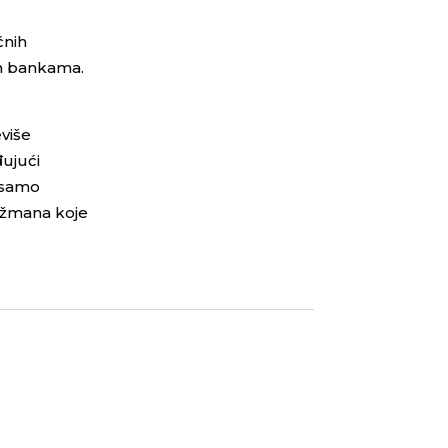
čnih
nim bankama.
više
đujući
e samo
anžmana koje