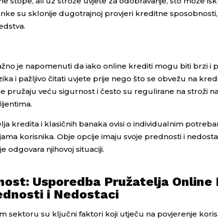
stope, ali uz strože uvjete za odobravanje, što može isklj
nke su sklonije dugotrajnoj provjeri kreditne sposobnosti
redstva.
žno je napomenuti da iako online krediti mogu biti brzi i p
izika i pažljivo čitati uvjete prije nego što se obvežu na kred
 pružaju veću sigurnost i često su regulirane na stroži na
ijentima.
ja kredita i klasičnih banaka ovisi o individualnim potreb
jama korisnika. Obje opcije imaju svoje prednosti i nedosta
e odgovara njihovoj situaciji.
nost: Usporedba Pružatelja Online
ednosti i Nedostaci
m sektoru su ključni faktori koji utječu na povjerenje koris