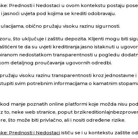
Banke: Prednosti i Nedostaci u ovom kontekstu postaju pos
a i jasnoći uvjeta pod kojima se krediti odobravaju.
ulacijama, obično pružaju visoku razinu sigurnosti.
ru, što uključuje i zaštitu depozita. Klijenti mogu biti sig
aštićeni te da su uvjeti kreditiranja jasno istaknuti u ugovo
piranom nedostatkom transparentnosti u pogledu dodatni
likom detaljnog proučavanja ugovornih odredbi.
 pružaju visoku razinu transparentnosti kroz jednostavne i
pristupiti svim potrebnim informacijama o kamatnim stopam
e kod manje poznatih online platformi koje možda nisu pod
z to, neke web stranice, poput brzikreditionlajnbezprove
 što može biti privlačno, ali i nositi određene rizike.
nke: Prednosti i Nedostaci
ističu se i u kontekstu zaštite od