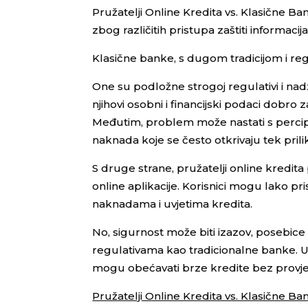
Pružatelji Online Kredita vs. Klasične 
zbog različitih pristupa zaštiti informacij
Klasične banke, s dugom tradicijom i reg
One su podložne strogoj regulativi i nadzo
njihovi osobni i financijski podaci dobro z
Međutim, problem može nastati s perci
naknada koje se često otkrivaju tek pri
S druge strane, pružatelji online kredita
online aplikacije. Korisnici mogu lako 
naknadama i uvjetima kredita.
No, sigurnost može biti izazov, posebic
regulativama kao tradicionalne banke. U
mogu obećavati brze kredite bez provjere,
Pružatelji Online Kredita vs. Klasične Ba