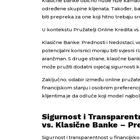
Klasične banke obično nude niže kamatne 
određene skupine klijenata. Također, ba
biti prepreka za one koji hitno trebaju s
U kontekstu Pružatelji Online Kredita vs.
Klasične Banke: Prednosti i Nedostaci, va
potencijalni korisnici moraju biti svjesni r
aranžman. S druge strane, klasične banke
može pružiti dodatni osjećaj sigurnosti kl
Zaključno, odabir između online pružatel
financijskom stanju i osobnim preferenci
klijentima je da odluče koji model najbolj
Sigurnost i Transparent
vs. Klasične Banke – Pr
Sigurnost i transparentnost u financijsko