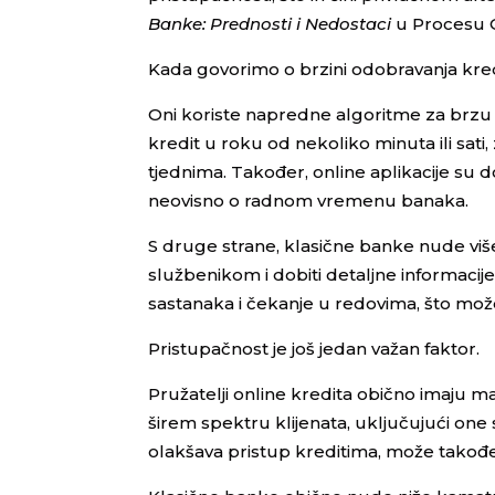
Banke: Prednosti i Nedostaci
u Procesu O
Kada govorimo o brzini odobravanja kredi
Oni koriste napredne algoritme za brzu 
kredit u roku od nekoliko minuta ili sati
tjednima. Također, online aplikacije su 
neovisno o radnom vremenu banaka.
S druge strane, klasične banke nude viš
službenikom i dobiti detaljne informacij
sastanaka i čekanje u redovima, što mož
Pristupačnost je još jedan važan faktor.
Pružatelji online kredita obično imaju ma
širem spektru klijenata, uključujući one
olakšava pristup kreditima, može takođe