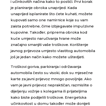
i učinkovitih načina kako to postići. Prvi korak
je planiranje obroka unaprijed. Kada
unaprijed isplanirate što ćete kuhati, možete
kupovati samo one namirnice koje su vam
zaista potrebne, čime izbjegavate impulzivne
kupovine. Također, priprema obroka kod
kuće umjesto naručivanja hrane može
značajno smanjiti vaše troškove. Korištenje
javnog prijevoza umjesto vlastitog automobila
još je jedan način kako možete uštedjeti.
Troškovi goriva, parkiranja i održavanja
automobila često su visoki, dok su mjesečne
karte za javni prijevoz mnogo povoljnije. Ako
vam je javni prijevoz nepraktičan, razmislite o
dijeljenju vožnje s kolegama ili prijateljima
kako biste podijelili troškove. Energetska
učinkovitost u domu također može donijeti