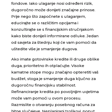
fondove. Iako ulaganje nosi određeni rizik,
dugoročno može donijeti značajne prinose.
Prije nego što započnete s ulaganjem,
educirajte se o različitim opcijama i
konzultirajte se s financijskim stručnjakom
kako biste donijeli informirane odluke. Jedan
od savjeta za štednju koji će vam pomoći da
uštedite više je smanjenje dugova.
Ako imate gotovinske kredite ili druge oblike
duga, prioritetno ih otplaćujte. Visoke
kamatne stope mogu značajno opteretiti vaš
budžet, stoga je smanjenje duga ključno za
dugoročnu financijsku stabilnost.
Refinanciranje kredita po povoljnijim uvjetima
može vam pomoći u ovom procesu.
Razmislite o otvaranju posebnog računa za
hitne slučajeve. Neplanirani troškovi, poput