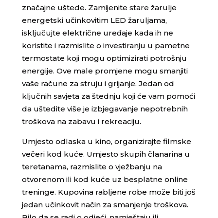
značajne uštede. Zamijenite stare žarulje
energetski učinkovitim LED žaruljama,
isključujte električne uređaje kada ih ne
koristite i razmislite o investiranju u pametne
termostate koji mogu optimizirati potrošnju
energije. Ove male promjene mogu smanjiti
vaše račune za struju i grijanje. Jedan od
ključnih savjeta za štednju koji će vam pomoći
da uštedite više je izbjegavanje nepotrebnih
troškova na zabavu i rekreaciju.
Umjesto odlaska u kino, organizirajte filmske
večeri kod kuće. Umjesto skupih članarina u
teretanama, razmislite o vježbanju na
otvorenom ili kod kuće uz besplatne online
treninge. Kupovina rabljene robe može biti još
jedan učinkovit način za smanjenje troškova.
Bilo da se radi o odjeći, namještaju ili