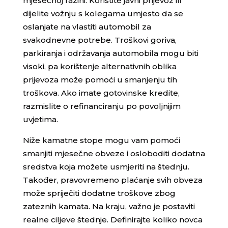
mjesečnoj razini. Koristite javni prijevoz ili
dijelite vožnju s kolegama umjesto da se
oslanjate na vlastiti automobil za
svakodnevne potrebe. Troškovi goriva,
parkiranja i održavanja automobila mogu biti
visoki, pa korištenje alternativnih oblika
prijevoza može pomoći u smanjenju tih
troškova. Ako imate gotovinske kredite,
razmislite o refinanciranju po povoljnijim
uvjetima.
Niže kamatne stope mogu vam pomoći
smanjiti mjesečne obveze i osloboditi dodatna
sredstva koja možete usmjeriti na štednju.
Također, pravovremeno plaćanje svih obveza
može spriječiti dodatne troškove zbog
zateznih kamata. Na kraju, važno je postaviti
realne ciljeve štednje. Definirajte koliko novca