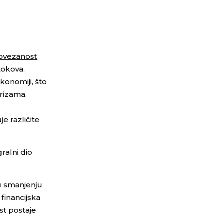
Povezanost
tokova.
konomiji, što
krizama.
e različite
gralni dio
 u smanjenju
financijska
st postaje