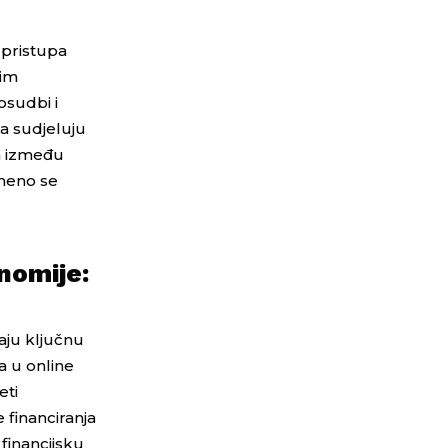
i pristupa
kim
osudbi i
a sudjeluju
ja između
emeno se
nomije:
raju ključnu
a u online
eti
 financiranja
 financijsku