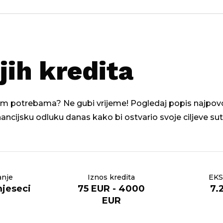
jih kredita
ojim potrebama? Ne gubi vrijeme! Pogledaj popis najpovolj
inancijsku odluku danas kako bi ostvario svoje ciljeve sut
anje
Iznos kredita
EKS
mjeseci
75 EUR - 4000
7.
EUR