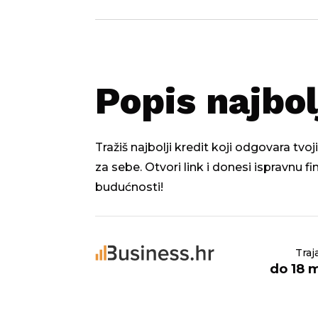
Popis najbol
Tražiš najbolji kredit koji odgovara tv
za sebe. Otvori link i donesi ispravnu f
budućnosti!
Traj
do 18 