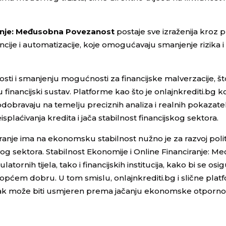
ranje: Međusobna Povezanost
postaje sve izraženija kroz 
ncije i automatizacije, koje omogućavaju smanjenje rizika 
ti i smanjenju mogućnosti za financijske malverzacije, št
 financijski sustav. Platforme kao što je onlajnkrediti.bg k
 odobravaju na temelju preciznih analiza i realnih pokazate
isplaćivanja kredita i jača stabilnost financijskog sektora.
iranje ima na ekonomsku stabilnost nužno je za razvoj polit
ovog sektora. Stabilnost Ekonomije i Online Financiranje: 
ornih tijela, tako i financijskih institucija, kako bi se osi
e općem dobru. U tom smislu, onlajnkrediti.bg i slične pla
ak može biti usmjeren prema jačanju ekonomske otpornost