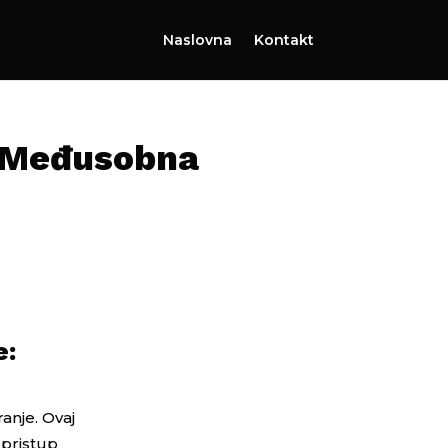
Naslovna
Kontakt
: Međusobna
e:
ranje. Ovaj
 pristup