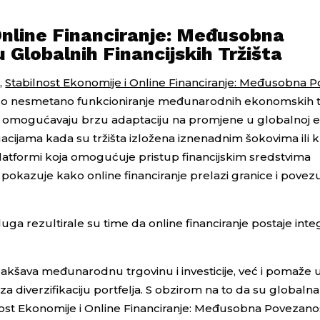
Online Financiranje: Međusobna
Globalnih Financijskih Tržišta
,
Stabilnost Ekonomije i Online Financiranje: Međusobna 
uralo nesmetano funkcioniranje međunarodnih ekonomskih 
e omogućavaju brzu adaptaciju na promjene u globalnoj e
tuacijama kada su tržišta izložena iznenadnim šokovima ili 
 platformi koja omogućuje pristup financijskim sredstvima
 pokazuje kako online financiranje prelazi granice i povezuj
 usluga rezultirale su time da online financiranje postaje inte
lakšava međunarodnu trgovinu i investicije, već i pomaže
 diverzifikaciju portfelja. S obzirom na to da su globalna 
ost Ekonomije i Online Financiranje: Međusobna Povezano