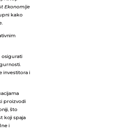
st Ekonomije
tupni kako
e.
ativnim
 osigurati
gurnosti.
 investitora i
uacijama
ki proizvodi
iji, što
 koji spaja
lne i