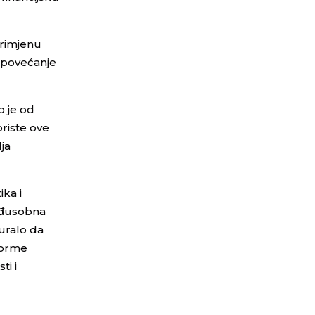
primjenu
i povećanje
o je od
oriste ove
lja
ika i
Međusobna
guralo da
tforme
i i