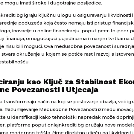
oje mogu imati široke i dugotrajne posljedice.
nkrediti.bg igraju ključnu ulogu u osiguravanju likvidnosti 
 srednje poduzeća koja često nemaju isti pristup financijs
toga, inovacije u online financiranju, poput peer-to-peer p
i financija, omogućujući pojedincima i manjim tvrtkama d
ranije nisu bili mogući. Ova međusobna povezanost i suradn
e stvara okruženje u kojem se potiče rast i razvoj, a istovr
estabilnošću.
ciranju kao Ključ za Stabilnost Eko
e Povezanosti i Utjecaja
a transformiraju način na koji se poslovanje obavlja, već ig
je. Razumijevanje Međusobne Povezanosti između inovacij
že u identifikaciji kako tehnološki napredak može doprinij
jer, platforme poput onlajnkrediti.bg pružaju nove modele
ebama modernog tržišta, čime direktno utječu na likvidnost i