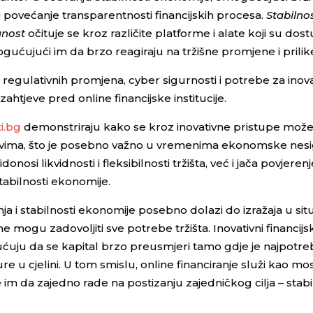
i povećanje transparentnosti financijskih procesa.
Stabilno
anost
očituje se kroz različite platforme i alate koji su dos
ućujući im da brzo reagiraju na tržišne promjene i prilik
regulativnih promjena, cyber sigurnosti i potrebe za inov
ahtjeve pred online financijske institucije.
i.bg
demonstriraju kako se kroz inovativne pristupe može
dstvima, što je posebno važno u vremenima ekonomske nesi
nosi likvidnosti i fleksibilnosti tržišta, već i jača povjerenje
tabilnosti ekonomije.
 i stabilnosti ekonomije posebno dolazi do izražaja u sit
ne mogu zadovoljiti sve potrebe tržišta. Inovativni financijs
ju da se kapital brzo preusmjeri tamo gdje je najpotrebn
u cjelini. U tom smislu, online financiranje služi kao most
m da zajedno rade na postizanju zajedničkog cilja – stabi