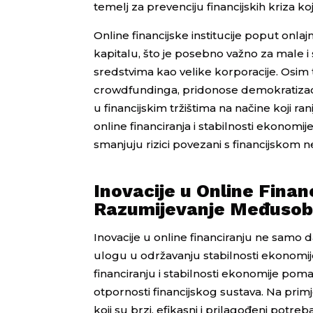
temelj za prevenciju financijskih kriza k
Online financijske institucije poput onlaj
kapitalu, što je posebno važno za male i
sredstvima kao velike korporacije. Osim 
crowdfundinga, pridonose demokratizacij
u financijskim tržištima na načine koji 
online financiranja i stabilnosti ekonomij
smanjuju rizici povezani s financijskom n
Inovacije u Online Finan
Razumijevanje Međusobn
Inovacije u online financiranju ne samo d
ulogu u održavanju stabilnosti ekonomi
financiranju i stabilnosti ekonomije poma
otpornosti financijskog sustava. Na prim
koji su brzi, efikasni i prilagođeni potr