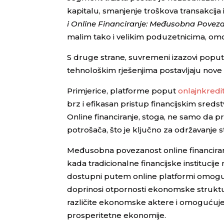
kapitalu, smanjenje troškova transakcija 
i Online Financiranje: Međusobna Povez
malim tako i velikim poduzetnicima, omog
S druge strane, suvremeni izazovi poput 
tehnološkim rješenjima postavljaju nove z
Primjerice, platforme poput
onlajnkredit
brz i efikasan pristup financijskim sre
Online financiranje, stoga, ne samo da prido
potrošača, što je ključno za održavanje s
Međusobna povezanost online financiranja
kada tradicionalne financijske institucije 
dostupni putem online platformi omoguću
doprinosi otpornosti ekonomske strukture 
različite ekonomske aktere i omogućuje i
prosperitetne ekonomije.