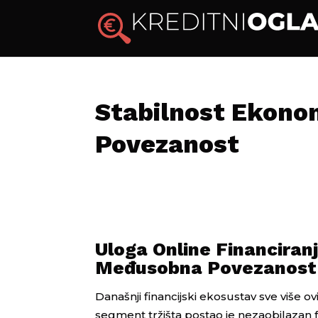
Stabilnost Ekonom
Povezanost
Uloga Online Financiran
Međusobna Povezanost i
Današnji financijski ekosustav sve više ovi
segment tržišta postao je nezaobilazan 