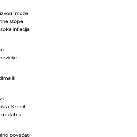
oizvod, može
matne stope
oka inflacija
 i
pozicije
ima ili
 i
išta. Kredit
ju dodatna
ajno povećati