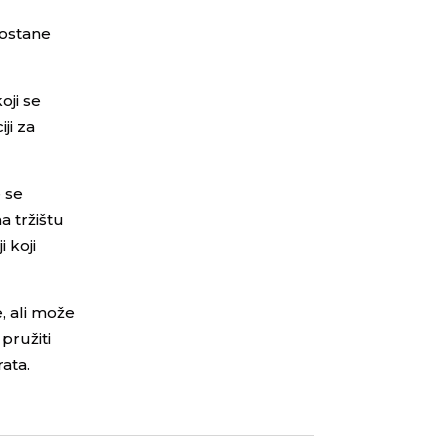
 ostane
oji se
ji za
 se
a tržištu
i koji
e, ali može
pružiti
ata.