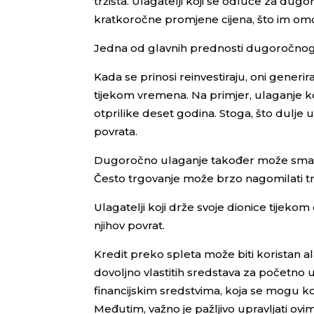
tržišta. Ulagatelji koji se odluče za d
kratkoročne promjene cijena, što im om
Jedna od glavnih prednosti dugoročnog 
Kada se prinosi reinvestiraju, oni gener
tijekom vremena. Na primjer, ulaganje k
otprilike deset godina. Stoga, što dulje u
povrata.
Dugoročno ulaganje također može smanjit
Često trgovanje može brzo nagomilati tr
Ulagatelji koji drže svoje dionice tijek
njihov povrat.
Kredit preko spleta može biti koristan ala
dovoljno vlastitih sredstava za početno 
financijskim sredstvima, koja se mogu ko
Međutim, važno je pažljivo upravljati ovim