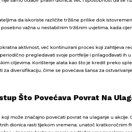
e
nije samo odabir pravih dionica, već i sposobnost da se riz
teljima da iskoriste različite tržišne prilike dok istovrem
 je posebno važna u nestabilnim tržišnim uvjetima, kada cije
dnokratna aktivnost, već kontinuirani proces koji zahtijeva re
 periodično pregledavati svoje portfelje i prilagođavati ih 
jskim ciljevima. Korištenje alata kao što je kredit preko sp
i za diversifikaciju, čime se povećava šansa za ostvarivan
istup Što Povećava Povrat Na Ulag
oji može značajno povećati povrat na ulaganje u akcije. O
itetnih dionica rasti tijekom vremena, unatoč kratkoročnim 