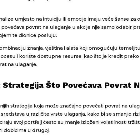
analize umjesto na intuiciju ili emocije imaju veće šanse za 
to povećava povrat na ulaganje u akcije nije samo odabir pra
ojem te dionice posluju.
kombinaciju znanja, vještina i alata koji omogućuju temeljit
procesu i koriste dostupne resurse, kao što je kredit preko
rat na ulaganje.
a: Strategija Što Povećava Povrat 
ažnijih strategija koja može značajno povećati povrat na ulag
redstava u različite vrste ulaganja, kako bi se smanjio riz
ciraju svoj portfelj često su manje izloženi volatilnosti tržišt
ni dobicima u drugoj.