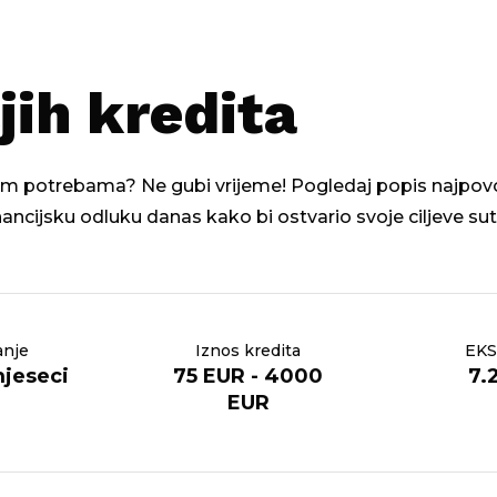
jih kredita
ojim potrebama? Ne gubi vrijeme! Pogledaj popis najpovolj
inancijsku odluku danas kako bi ostvario svoje ciljeve sut
anje
Iznos kredita
EKS
mjeseci
75 EUR - 4000
7.
EUR