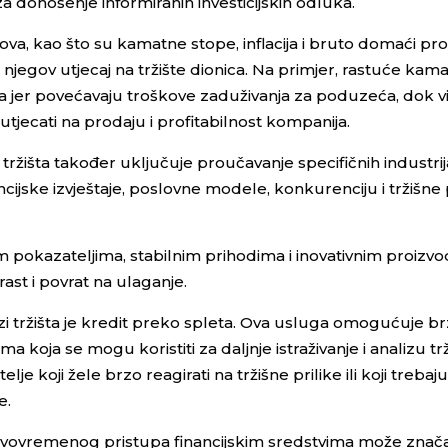
i za donošenje informiranih investicijskih odluka.
, kao što su kamatne stope, inflacija i bruto domaći pr
 njegov utjecaj na tržište dionica. Na primjer, rastuće ka
a jer povećavaju troškove zaduživanja za poduzeća, dok vis
jecati na prodaju i profitabilnost kompanija.
žišta također uključuje proučavanje specifičnih industrija
nancijske izvještaje, poslovne modele, konkurenciju i tržišne 
m pokazateljima, stabilnim prihodima i inovativnim proizvod
ast i povrat na ulaganje.
i tržišta je kredit preko spleta. Ova usluga omogućuje brz
a koja se mogu koristiti za daljnje istraživanje i analizu trž
lje koji žele brzo reagirati na tržišne prilike ili koji treba
e.
 pravovremenog pristupa financijskim sredstvima može znač