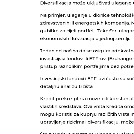
Diversifikacija može uključivati ulaganje u
Na primjer, ulaganje u dionice tehnolo
zdravstvenih ili energetskih kompanija. 
gubitke za cijeli portfelj. Također, ul
ekonomskih fluktuacija u jednoj zemlji.
Jedan od načina da se osigura adekvatna d
investicijski fondovi ili ETF-ovi (Excha
pristup raznolikim portfeljima bez potr
Investicijski fondovi i ETF-ovi često su 
detaljnu analizu tržišta.
Kredit preko spleta može biti koristan alat
vlastitih sredstava. Ova vrsta kredita om
mogu koristiti za kupnju različitih vrsta 
upravljanje rizicima i diversifikaciju, mo