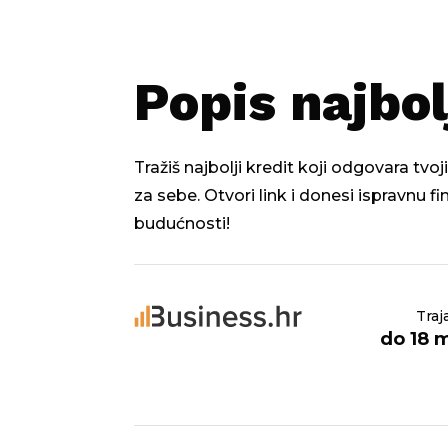
Popis najbol
Tražiš najbolji kredit koji odgovara tv
za sebe. Otvori link i donesi ispravnu f
budućnosti!
Traj
do 18 