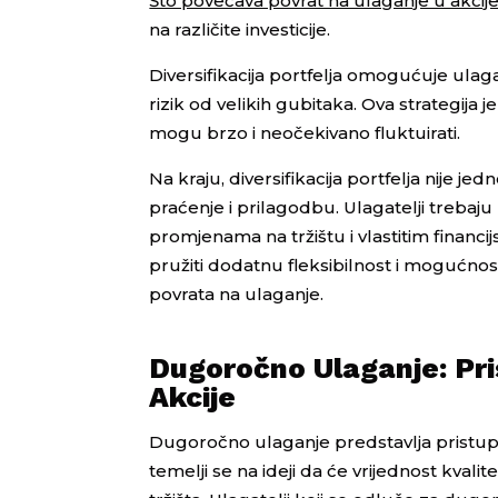
Što povećava povrat na ulaganje u akcij
na različite investicije.
Diversifikacija portfelja omogućuje ulaga
rizik od velikih gubitaka. Ova strategija
mogu brzo i neočekivano fluktuirati.
Na kraju, diversifikacija portfelja nije je
praćenje i prilagodbu. Ulagatelji trebaju
promjenama na tržištu i vlastitim financi
pružiti dodatnu fleksibilnost i mogućnost
povrata na ulaganje.
Dugoročno Ulaganje: Pr
Akcije
Dugoročno ulaganje predstavlja pristup k
temelji se na ideji da će vrijednost kval