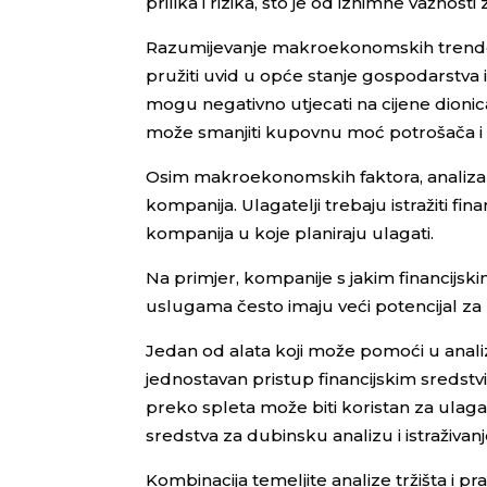
prilika i rizika, što je od iznimne važnost
Razumijevanje makroekonomskih trendova
pružiti uvid u opće stanje gospodarstva i
mogu negativno utjecati na cijene dionic
može smanjiti kupovnu moć potrošača i ut
Osim makroekonomskih faktora, analiza tr
kompanija. Ulagatelji trebaju istražiti fi
kompanija u koje planiraju ulagati.
Na primjer, kompanije s jakim financijski
uslugama često imaju veći potencijal za r
Jedan od alata koji može pomoći u analiz
jednostavan pristup financijskim sredstvim
preko spleta može biti koristan za ulagate
sredstva za dubinsku analizu i istraživanj
Kombinacija temeljite analize tržišta i