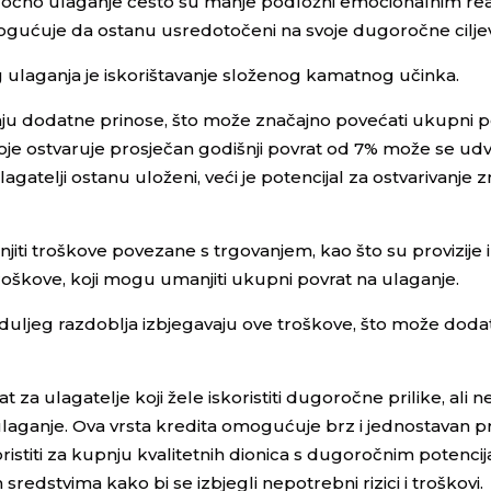
ugoročno ulaganje često su manje podložni emocionalnim re
ogućuje da ostanu usredotočeni na svoje dugoročne cilje
ulaganja je iskorištavanje složenog kamatnog učinka.
iraju dodatne prinose, što može značajno povećati ukupni p
oje ostvaruje prosječan godišnji povrat od 7% može se udv
lagatelji ostanu uloženi, veći je potencijal za ostvarivanje
i troškove povezane s trgovanjem, kao što su provizije i
oškove, koji mogu umanjiti ukupni povrat na ulaganje.
om duljeg razdoblja izbjegavaju ove troškove, što može dod
t za ulagatelje koji žele iskoristiti dugoročne prilike, ali 
ulaganje. Ova vrsta kredita omogućuje brz i jednostavan p
ristiti za kupnju kvalitetnih dionica s dugoročnim potenci
 sredstvima kako bi se izbjegli nepotrebni rizici i troškovi.