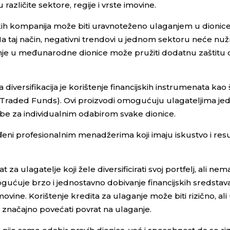
 različite sektore, regije i vrste imovine.
ških kompanija može biti uravnoteženo ulaganjem u dionic
Na taj način, negativni trendovi u jednom sektoru neće nuž
aganje u međunarodne dionice može pružiti dodatnu zaštitu
iversifikacija je korištenje financijskih instrumenata kao 
nge-Traded Funds). Ovi proizvodi omogućuju ulagateljima j
ebe za individualnim odabirom svake dionice.
vođeni profesionalnim menadžerima koji imaju iskustvo i res
 za ulagatelje koji žele diversificirati svoj portfelj, ali ne
ogućuje brzo i jednostavno dobivanje financijskih sredstav
imovine. Korištenje kredita za ulaganje može biti rizično, ali
že značajno povećati povrat na ulaganje.