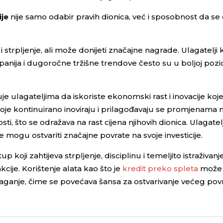
ije
nije samo odabir pravih dionica, već i sposobnost da se
strpljenje, ali može donijeti značajne nagrade. Ulagatelji k
nija i dugoročne tržišne trendove često su u boljoj pozici
lagateljima da iskoriste ekonomski rast i inovacije koje
e kontinuirano inoviraju i prilagođavaju se promjenama n
ti, što se odražava na rast cijena njihovih dionica. Ulagatelj
mogu ostvariti značajne povrate na svoje investicije.
koji zahtijeva strpljenje, disciplinu i temeljito istraživanj
cije. Korištenje alata kao što je
kredit preko spleta
može 
laganje, čime se povećava šansa za ostvarivanje većeg povr