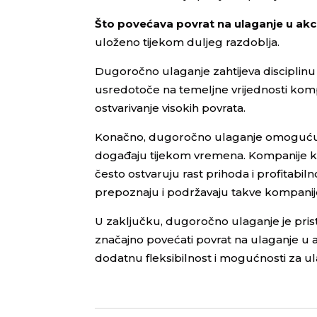
Što povećava povrat na ulaganje u akc
uloženo tijekom duljeg razdoblja.
Dugoročno ulaganje zahtijeva disciplinu i 
usredotoče na temeljne vrijednosti kompa
ostvarivanje visokih povrata.
Konačno, dugoročno ulaganje omogućuje u
događaju tijekom vremena. Kompanije koj
često ostvaruju rast prihoda i profitabilnos
prepoznaju i podržavaju takve kompanije 
U zaključku, dugoročno ulaganje je pristup 
značajno povećati povrat na ulaganje u ak
dodatnu fleksibilnost i mogućnosti za u