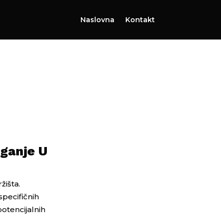
Naslovna
Kontakt
aganje U
žišta.
specifičnih
potencijalnih