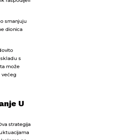
ik raspodijeli
eno smanjuju
ne dionica
dovito
u skladu s
leta može
je većeg
anje U
va strategija
fluktuacijama