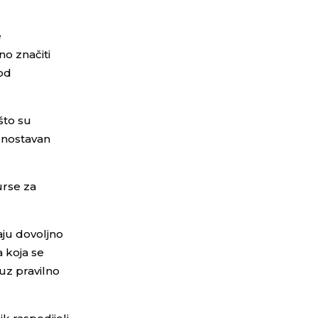
e
no značiti
 od
što su
ednostavan
urse za
maju dovoljno
a koja se
 uz pravilno