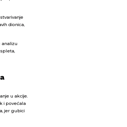
ostvarivanje
vih dionica,
u analizu
 spleta,
Na
anje u akcije.
ik i povećala
a, jer gubici