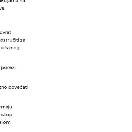
akcijama na
ve.
ovrat
ostručiti za
 značajnog
 porezi.
atno povećati
nemaju
ristup
jalom.