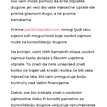
ovo vam može pomoći da brže otplatite
dugove, jer veći dio vaše mjesečne uplate ide
prema glavnom dugu, a ne prema
kamatama.
Prema
paridozaplata.com
, mnogi ljudi nisu
svjesni svih mogućnosti koje osobni zajmovi
nude za konsolidaciju dugova.
Na primjer, osim nižih kamatnih stopa, osobni
zajmovi često dolaze s fiksnim uvjetima
otplate. To znači da ćete unaprijed znati
koliko će trajati vaš kredit i kolika će biti vaša
mjesečna rata, što vam omogućuje bolju
kontrolu nad vašim financijama.
Dakle, sve što trebate znati o osobnim
zajmovima: Kako ih koristiti pametno za
konsolidaciju dugova uključuje razumijevanje