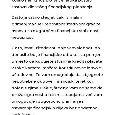
koliko mali iznos bio, ta će navika postati
sastavni dio vašeg financijskog planiranja.
Zašto je važno štedjeti čak i s malim
primanjima? Jer redovitom štednjom gradite
osnovu za dugoročnu financijsku stabilnost i
neovisnost.
Uz to, imati ušteđevinu daje vam slobodu da
donosite bolje financijske odluke. Na primjer,
umjesto da kupujete stvari na kredit i plaćate
visoke kamate, možete koristiti novac iz svoje
ušteđevine. To vam omogućuje da izbjegnete
nepotrebne dugove i financijski teret koji
dolazi s njima. Dakle, štednja vam ne samo da
pruža sigurnost u hitnim situacijama, već vam
omogućuje i dugoročno planiranje i
ostvarenje financijskih ciljeva bez dodatnog
zaduživanja.